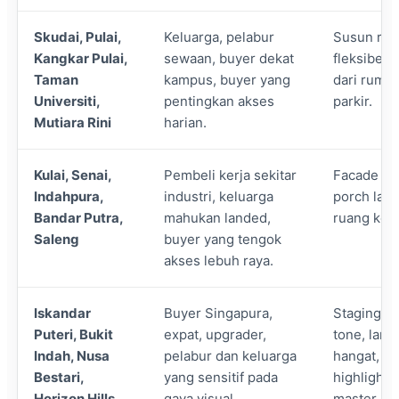
Skudai, Pulai,
Keluarga, pelabur
Susun rua
Kangkar Pulai,
sewaan, buyer dekat
fleksibel:
Taman
kampus, buyer yang
dari rumah
Universiti,
pentingkan akses
parkir.
Mutiara Rini
harian.
Kulai, Senai,
Pembeli kerja sekitar
Facade kem
Indahpura,
industri, keluarga
porch lapa
Bandar Putra,
mahukan landed,
ruang kel
Saleng
buyer yang tengok
akses lebuh raya.
Iskandar
Buyer Singapura,
Staging le
Puteri, Bukit
expat, upgrader,
tone, lang
Indah, Nusa
pelabur dan keluarga
hangat, su
Bestari,
yang sensitif pada
highlight
Horizon Hills,
gaya visual.
master be