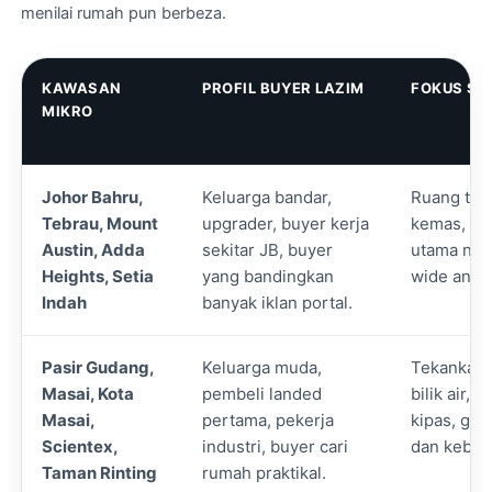
menilai rumah pun berbeza.
KAWASAN
PROFIL BUYER LAZIM
FOKUS ST
MIKRO
Johor Bahru,
Keluarga bandar,
Ruang tam
Tebrau, Mount
upgrader, buyer kerja
kemas, fac
Austin, Adda
sekitar JB, buyer
utama nam
Heights, Setia
yang bandingkan
wide angle
Indah
banyak iklan portal.
Pasir Gudang,
Keluarga muda,
Tekankan f
Masai, Kota
pembeli landed
bilik air, 
Masai,
pertama, pekerja
kipas, gri
Scientex,
industri, buyer cari
dan keboc
Taman Rinting
rumah praktikal.