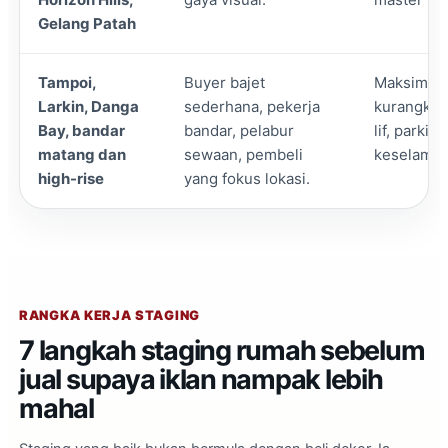
Gelang Patah
Tampoi,
Buyer bajet
Maksimumk
Larkin, Danga
sederhana, pekerja
kurangkan 
Bay, bandar
bandar, pelabur
lif, parkir
matang dan
sewaan, pembeli
keselamat
high-rise
yang fokus lokasi.
RANGKA KERJA STAGING
7 langkah staging rumah sebelum
jual supaya iklan nampak lebih
mahal