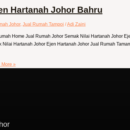
en Hartanah Johor Bahru
mah Johor
,
Jual Rumah Tampoi
/
Adi Zaini
 Rumah Home Jual Rumah Johor Semak Nilai Hartanah Johor E
Nilai Hartanah Johor Ejen Hartanah Johor Jual Rumah Taman 
 More »
hor