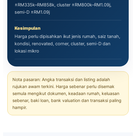
±RM335k–RM858k, cluster ±RM800k–RM1.09j,
semi-D ±RM1.09j
Kesimpulan
Harga perlu dipisahkan ikut jenis rumah, saiz tanah,
kondisi, renovated, corner, cluster, semi-D dan
lokasi mikro
Nota pasaran: Angka transaksi dan listing adalah
rujukan awam terkini. Harga sebenar perlu disemak
semula mengikut dokumen, keadaan rumah, keluasan
sebenar, baki loan, bank valuation dan transaksi paling
hampir.