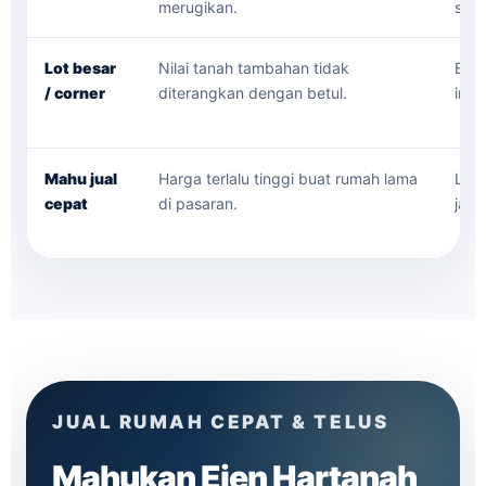
merugikan.
send
Lot besar
Nilai tanah tambahan tidak
Bez
/ corner
diterangkan dengan betul.
inte
Mahu jual
Harga terlalu tinggi buat rumah lama
Leta
cepat
di pasaran.
jaga
JUAL RUMAH CEPAT & TELUS
Mahukan Ejen Hartanah