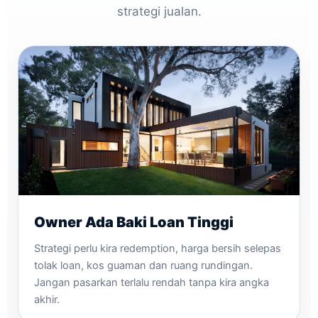
strategi jualan.
Owner Ada Baki Loan Tinggi
Strategi perlu kira redemption, harga bersih selepas
tolak loan, kos guaman dan ruang rundingan.
Jangan pasarkan terlalu rendah tanpa kira angka
akhir.