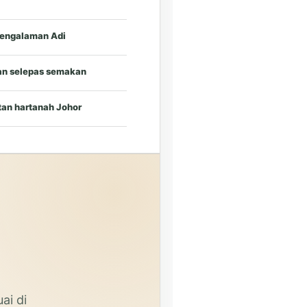
pengalaman Adi
an selepas semakan
tan hartanah Johor
ai di