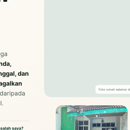
iga
nda,
nggal, dan
agalkan
Foto rumah sebenar d
 daripada
l.
asalah saya?