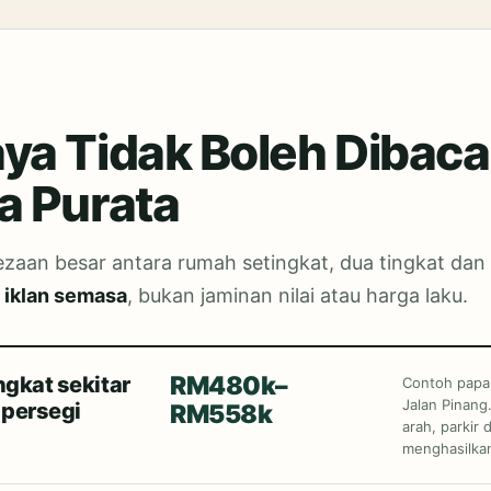
ya Tidak Boleh Dibaca
a Purata
zaan besar antara rumah setingkat, dua tingkat dan 
 iklan semasa
, bukan jaminan nilai atau harga laku.
RM480k–
ngkat sekitar
Contoh papar
Jalan Pinang.
 persegi
RM558k
arah, parkir
menghasilka