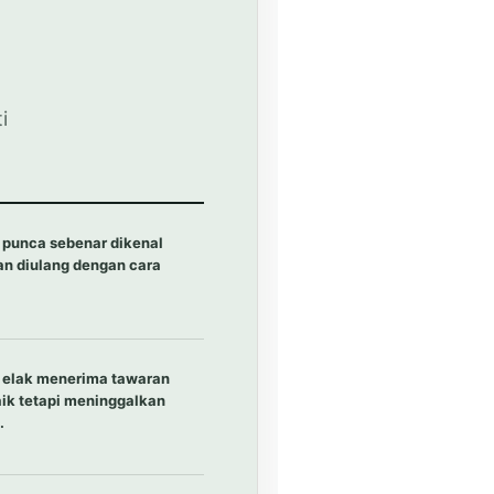
i
: punca sebenar dikenal
an diulang dengan cara
i: elak menerima tawaran
aik tetapi meninggalkan
.