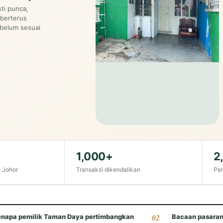
ti punca,
 berterus
 belum sesuai
1,000+
2
 Johor
Transaksi dikendalikan
Pem
enapa pemilik Taman Daya pertimbangkan
Bacaan pasaran