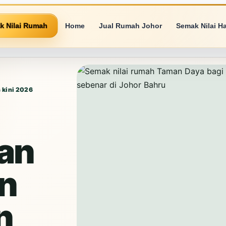
k Nilai Rumah
Home
Jual Rumah Johor
Semak Nilai H
 kini 2026
an
n
n