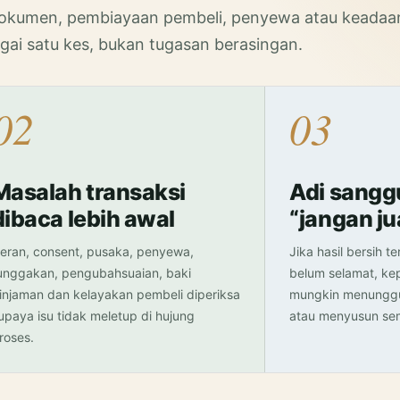
, dokumen, pembiayaan pembeli, penyewa atau keadaa
agai satu kes, bukan tugasan berasingan.
02
03
Masalah transaksi
Adi sangg
dibaca lebih awal
“jangan ju
eran, consent, pusaka, penyewa,
Jika hasil bersih t
unggakan, pengubahsuaian, baki
belum selamat, ke
injaman dan kelayakan pembeli diperiksa
mungkin menunggu,
upaya isu tidak meletup di hujung
atau menyusun sem
roses.