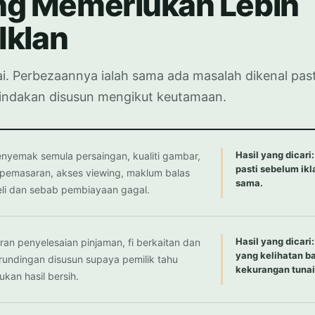
ng Memerlukan Lebih
Iklan
i. Perbezaannya ialah sama ada masalah dikenal past
 tindakan disusun mengikut keutamaan.
Hasil yang dicari
nyemak semula persaingan, kualiti gambar,
pasti sebelum ikl
pemasaran, akses viewing, maklum balas
sama.
li dan sebab pembiayaan gagal.
Hasil yang dicar
an penyelesaian pinjaman, fi berkaitan dan
yang kelihatan b
rundingan disusun supaya pemilik tahu
kekurangan tunai
kan hasil bersih.