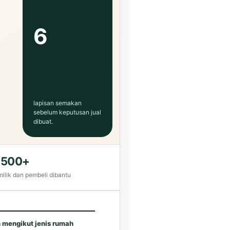
6
lapisan semakan
sebelum keputusan jual
dibuat.
,500+
ilik dan pembeli dibantu
 mengikut jenis rumah