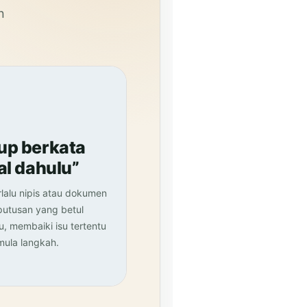
n
up berkata
al dahulu”
erlalu nipis atau dokumen
putusan yang betul
 membaiki isu tertentu
ula langkah.