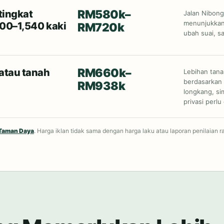
RM580k–
tingkat
Jalan Nibong
menunjukkan 
400–1,540 kaki
RM720k
ubah suai, s
RM660k–
 atau tanah
Lebihan tanah
berdasarkan 
RM938k
longkang, s
privasi perlu
 Taman Daya
. Harga iklan tidak sama dengan harga laku atau laporan penilaian r