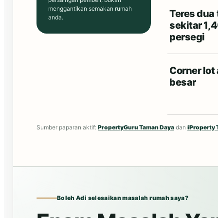
menggantikan semakan rumah
Teres dua 
anda.
sekitar 1,
persegi
Corner lot
besar
Sumber paparan aktif:
PropertyGuru Taman Daya
dan
iProperty
Boleh Adi selesaikan masalah rumah saya?