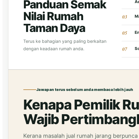
Panduan Semak
A
Nilai Rumah
M
Taman Daya
E
Terus ke bahagian yang paling berkaitan
dengan keadaan rumah anda.
S
Jawapan terus sebelum anda membaca lebih jauh
Kenapa Pemilik R
Wajib Pertimbang
Kerana masalah jual rumah jarang berpunca