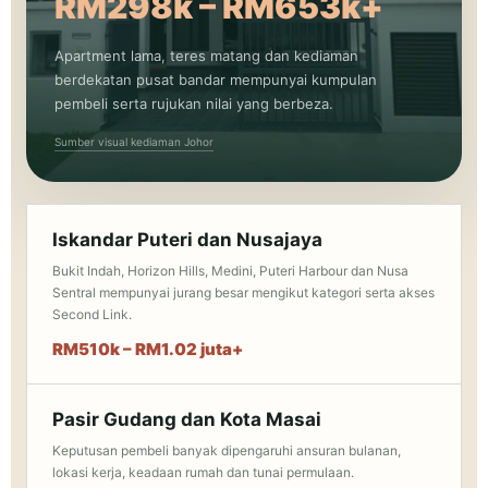
RM298k – RM653k+
Apartment lama, teres matang dan kediaman
berdekatan pusat bandar mempunyai kumpulan
pembeli serta rujukan nilai yang berbeza.
Sumber visual kediaman Johor
Iskandar Puteri dan Nusajaya
Bukit Indah, Horizon Hills, Medini, Puteri Harbour dan Nusa
Sentral mempunyai jurang besar mengikut kategori serta akses
Second Link.
RM510k – RM1.02 juta+
Pasir Gudang dan Kota Masai
Keputusan pembeli banyak dipengaruhi ansuran bulanan,
lokasi kerja, keadaan rumah dan tunai permulaan.