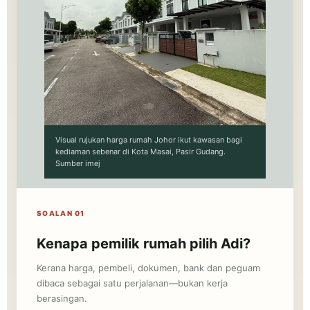
Visual rujukan harga rumah Johor ikut kawasan bagi
kediaman sebenar di Kota Masai, Pasir Gudang.
Sumber imej
SOALAN 01
Kenapa pemilik rumah pilih Adi?
Kerana harga, pembeli, dokumen, bank dan peguam
dibaca sebagai satu perjalanan—bukan kerja
berasingan.