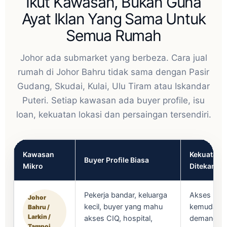
Ikut Kawasan, Bukan Guna
Ayat Iklan Yang Sama Untuk
Semua Rumah
Johor ada submarket yang berbeza. Cara jual
rumah di Johor Bahru tidak sama dengan Pasir
Gudang, Skudai, Kulai, Ulu Tiram atau Iskandar
Puteri. Setiap kawasan ada buyer profile, isu
loan, kekuatan lokasi dan persaingan tersendiri.
Kawasan
Kekuatan Y
Buyer Profile Biasa
Mikro
Ditekanka
Pekerja bandar, keluarga
Akses pusa
Johor
kecil, buyer yang mahu
kemudahan
Bahru /
Larkin /
akses CIQ, hospital,
demand sew
Tampoi