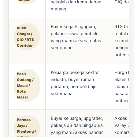
sekolah dan kemudahan
CIQ dan ka
matang.
Buyer kerja Singapura,
RTS Link, 
Bukit
pelabur sewa, pembeli
rental dem
Chagar /
CIQ / RTS
yang mahu akses rentas
kemudaha
Corridor
sempadan.
pengangku
potensi ja
Keluarga bekerja sektor
Harga lebi
Pasir
industri, buyer rumah
akses ke 
Gudang /
Masai /
pertama, pembeli bajet
industri, s
Kota
sederhana.
pasaraya 
Masai
matang.
Buyer keluarga, upgrader,
Akses EDL
Permas
pekerja JB dan Singapura
Valley Sou
Jaya /
Plentong /
yang mahu akses bandar.
komersial