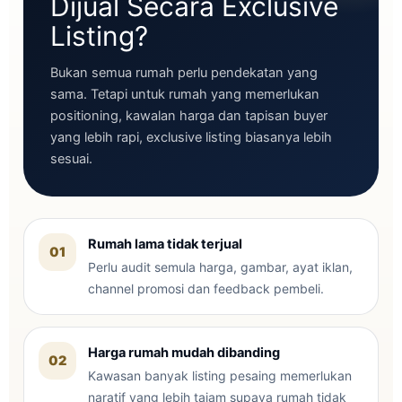
Dijual Secara Exclusive
Listing?
Bukan semua rumah perlu pendekatan yang
sama. Tetapi untuk rumah yang memerlukan
positioning, kawalan harga dan tapisan buyer
yang lebih rapi, exclusive listing biasanya lebih
sesuai.
Rumah lama tidak terjual
01
Perlu audit semula harga, gambar, ayat iklan,
channel promosi dan feedback pembeli.
Harga rumah mudah dibanding
02
Kawasan banyak listing pesaing memerlukan
naratif yang lebih tajam supaya rumah tidak