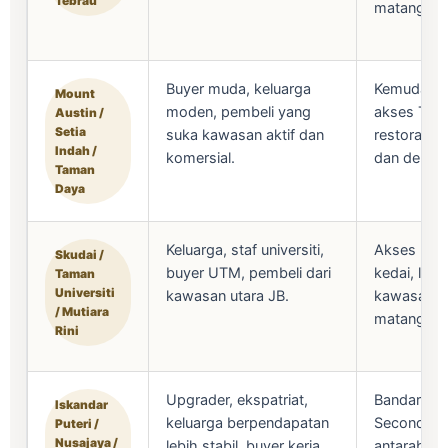
Tebrau
matang.
Buyer muda, keluarga
Kemudahan 
Mount
moden, pembeli yang
akses Tebr
Austin /
Setia
suka kawasan aktif dan
restoran, p
Indah /
komersial.
dan deman
Taman
Daya
Keluarga, staf universiti,
Akses unive
Skudai /
buyer UTM, pembeli dari
kedai, leb
Taman
Universiti
kawasan utara JB.
kawasan k
/ Mutiara
matang.
Rini
Upgrader, ekspatriat,
Bandar ter
Iskandar
keluarga berpendapatan
Second Lin
Puteri /
Nusajaya /
lebih stabil, buyer kerja
antarabang