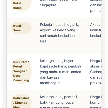
Bukit
Singapura.
dan kawas
Indah
premium.
Pekerja industri, logistik,
Akses Sena
Kulai /
airport, keluarga yang
industri, l
Senai
cari rumah landed lebih
landed lebi
luas.
Keluarga lokal, buyer
Harga lebi
Ulu Tiram /
bajet sederhana, pembeli
akses ke T
Puteri
Wangsa /
yang mahu rumah landed
Gudang, t
Desa
dan kawasan
dan ruang 
Cemerlang
membangun.
praktikal.
Keluarga lokal, pembeli
Harga lebih
Batu Pahat
balik kampung, buyer
komuniti s
/ Kluang /
Muar