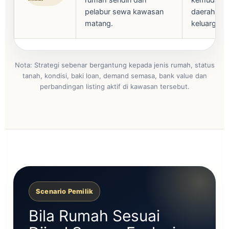
rumah sendiri dan
kemudahan
pelabur sewa kawasan
daerah da
matang.
keluarga.
Nota: Strategi sebenar bergantung kepada jenis rumah, status
tanah, kondisi, baki loan, demand semasa, bank value dan
perbandingan listing aktif di kawasan tersebut.
Scenario Pemilik
Bila Rumah Sesuai